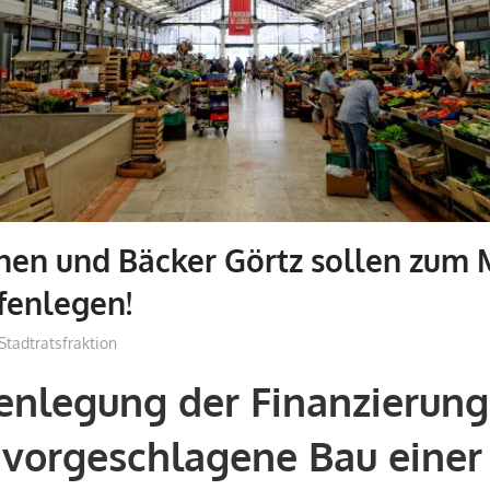
nen und Bäcker Görtz sollen zum 
fenlegen!
admin
Stadtratsfraktion
enlegung der Finanzierun
 vorgeschlagene Bau einer