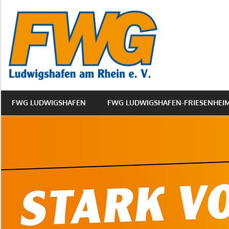
Zum
FWG
Inhalt
springen
Ludwigs
Friesen
FWG LUDWIGSHAFEN
FWG LUDWIGSHAFEN-FRIESENHEI