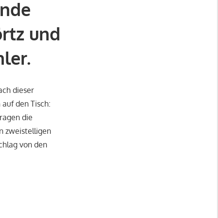
ände
örtz und
ler.
ach dieser
 auf den Tisch:
tragen die
n zweistelligen
chlag von den