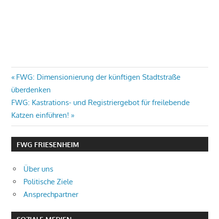
Beitragsnavigation
Vorheriger
FWG: Dimensionierung der künftigen Stadtstraße
Beitrag:
überdenken
Nächster
FWG: Kastrations- und Registriergebot für freilebende
Beitrag:
Katzen einführen!
FWG FRIESENHEIM
Über uns
Politische Ziele
Ansprechpartner