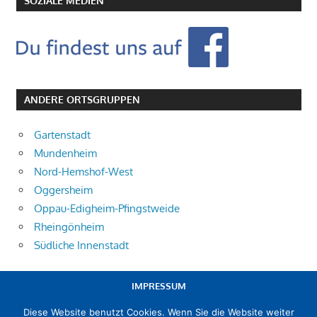
SOZIALE MEDIEN
ANDERE ORTSGRUPPEN
Gartenstadt
Mundenheim
Nord-Hemshof-West
Oggersheim
Oppau-Edigheim-Pfingstweide
Rheingönheim
Südliche Innenstadt
IMPRESSUM
Diese Website benutzt Cookies. Wenn Sie die Website weiter
DATENSCHUTZERKLÄRUNG