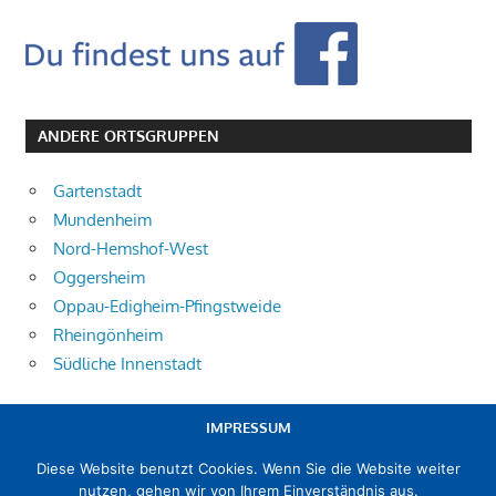
ANDERE ORTSGRUPPEN
Gartenstadt
Mundenheim
Nord-Hemshof-West
Oggersheim
Oppau-Edigheim-Pfingstweide
Rheingönheim
Südliche Innenstadt
IMPRESSUM
Diese Website benutzt Cookies. Wenn Sie die Website weiter
DATENSCHUTZERKLÄRUNG
nutzen, gehen wir von Ihrem Einverständnis aus.