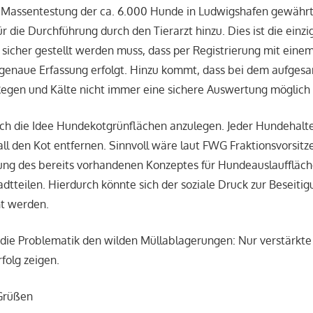
ie Massentestung der ca. 6.000 Hunde in Ludwigshafen gewäh
r die Durchführung durch den Tierarzt hinzu. Dies ist die einz
sicher gestellt werden muss, dass per Registrierung mit eine
e genaue Erfassung erfolgt. Hinzu kommt, dass bei dem aufge
gen und Kälte nicht immer eine sichere Auswertung möglich i
uch die Idee Hundekotgrünflächen anzulegen. Jeder Hundehalt
ll den Kot entfernen. Sinnvoll wäre laut FWG Fraktionsvorsitze
ung des bereits vorhandenen Konzeptes für Hundeauslauffläch
dtteilen. Hierdurch könnte sich der soziale Druck zur Beseitig
ht werden.
die Problematik den wilden Müllablagerungen: Nur verstärkte
folg zeigen.
 Grüßen