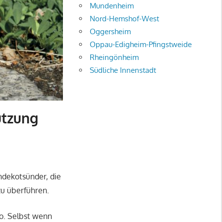
Mundenheim
Nord-Hemshof-West
Oggersheim
Oppau-Edigheim-Pfingstweide
Rheingönheim
Südliche Innenstadt
utzung
ndekotsünder, die
zu überführen.
ro. Selbst wenn