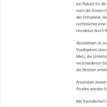
ein Rabatt für d
noch die Kosten fü
der Entnahme, da 
rechtssicher ein
Hundekot durch Re
Abzulehnen ist a
Stadtgebiet übera
Metz, die Umsetz
verschiedenen Sta
die Besitzer erhö
Ansonsten ähnelt 
Strafen werden Er
Mit freundlichen