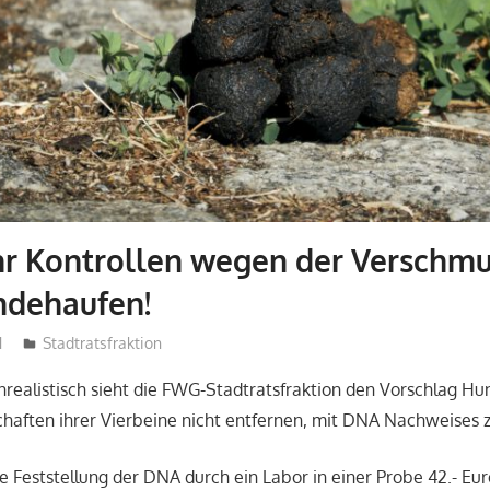
r Kontrollen wegen der Verschm
ndehaufen!
1
admin
Stadtratsfraktion
realistisch sieht die FWG-Stadtratsfraktion den Vorschlag Hu
chaften ihrer Vierbeine nicht entfernen, mit DNA Nachweises 
die Feststellung der DNA durch ein Labor in einer Probe 42.- Eu