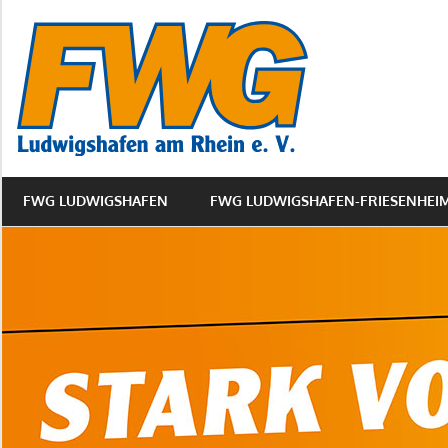
Zum
FWG
Inhalt
springen
Ludwigs
Friesen
FWG LUDWIGSHAFEN
FWG LUDWIGSHAFEN-FRIESENHEI