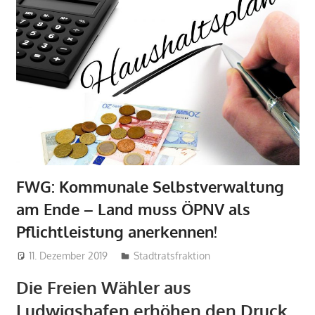
FWG: Kommunale Selbstverwaltung
am Ende – Land muss ÖPNV als
Pflichtleistung anerkennen!
11. Dezember 2019
admin
Stadtratsfraktion
Die Freien Wähler aus
Ludwigshafen erhöhen den Druck